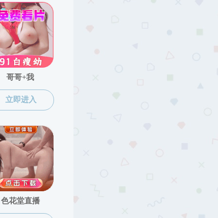
2017-11-06
2017-11-06
2017-11-06
共
5
页，跳转到第
页
GO
实用网站
公众号