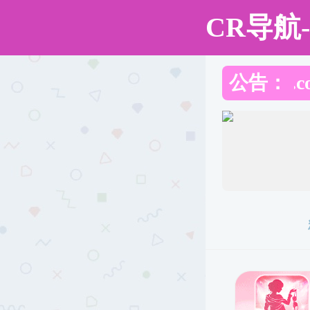
六合彩即时开奖
六合彩即
2026年08月08日 星期六
当前位置：
六合彩即时开奖
六合彩即时开奖公开
其
权责清单
权责清单和行政权力运行
六合彩即时