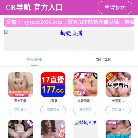
六合彩即时开奖
繁体版
移动版
六合彩即时开奖
六合彩即时开奖公开
六合彩即时开
长者模式
人事信息
中共六合彩即时开奖党组关于张秀乙等同志职务任免的通知
2024-12-31