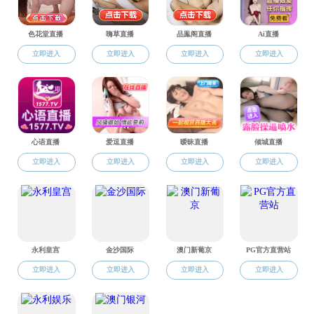
中共六合彩即时开奖 局党组关于给予陈君伟等同志奖励的通知
2023-10-09
中共六合彩即时开奖党组关于苏云登等同志职务职级任免的通
知
2023-06-30
中共六合彩即时开奖党组关于黄奕冰等同志职级晋升的通知
2023-05-31
中共六合彩即时开奖党组关于梁秋生等同志职级晋升的通知
2022-10-12
六合彩即时开奖 局关于给予陈岩同志记三等功奖励的通知
2021-07-01