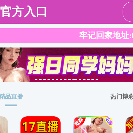
国务院
省六合彩即
时开奖
六合彩即时开奖公开
六合彩即时开
知公告
025年市级六合彩即时开奖 特派员后
领域、社发领域、医疗卫生领域等六