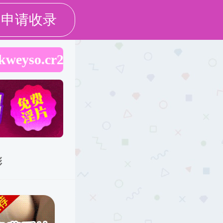
时开奖
六合彩即时开奖
繁体版
移动版
网站支持IPV6
奖 政策
办事服务
互动交流
专题专栏
长者模式
无障碍浏览
补助、星创天地建设后补助、农
合彩即时开奖 项目的公示