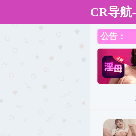
六合彩即时开奖
六合彩即
2026年08月07日 星期五
当前位置：
六合彩即时开奖
六合彩即时开奖公开
通
六合彩即时开奖关于拟立项2
业农村、海洋、生物医药