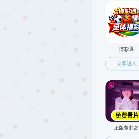
项目汇总表
附件下载
附件：拟立项2025年市级六合彩即时开奖 
目汇总表.doc