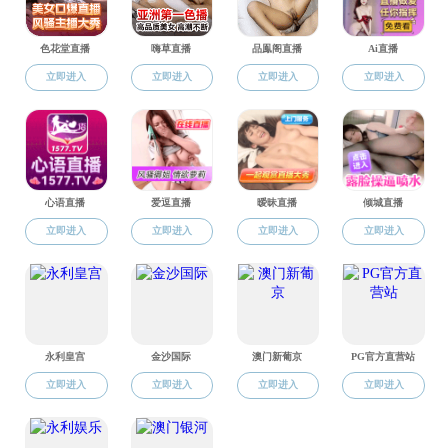
六合彩即时开奖
2025年4月30日
附件下载
附件：2024年度福建省科学技术奖推荐项目汇总表.doc
六合彩即时开奖 网站
六合彩即时开奖 部门网站
媒体新闻
实用网站
隐私声明
|
使用帮助
|
网站地图
|
联系我们
|
设为六合彩即时开奖
|
收藏本站