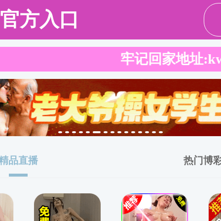
国务院
省六合彩即
时开奖
六合彩即时开奖公开
六合彩即时开
知公告
奖关于发布2025年 “揭榜挂帅”技术
8
浏览量：
27