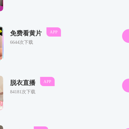
榜单.doc
需求榜单的通知.doc
需求榜单的通知.pdf
扫一扫在手机上查看当前页面