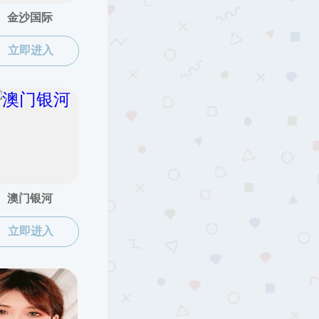
.do)填写并生成规范格式的申报材料，并上传附件。
报材料；市属单位申报项目由本单位负责项目管理
政部门审核后网上推荐。市外科研单位揭榜时，推