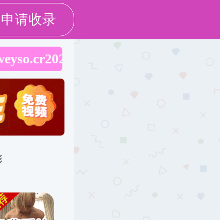
时开奖
六合彩即时开奖
繁体版
移动版
网站支持IPV6
奖 政策
办事服务
互动交流
专题专栏
长者模式
无障碍浏览
需求榜单的通知